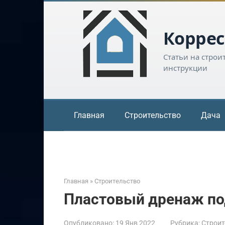
Перейти
к
контенту
Коррес
Статьи на строи
инструкции
Главная
Строительство
Дача
Главная
»
Строительство
Пластовый дренаж по
Опубликовано:
19 Янв 2022
Рубрика:
Строит