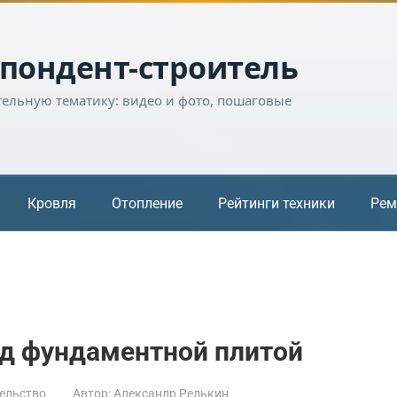
пондент-строитель
тельную тематику: видео и фото, пошаговые
Кровля
Отопление
Рейтинги техники
Рем
д фундаментной плитой
ельство
Автор:
Александр Редькин