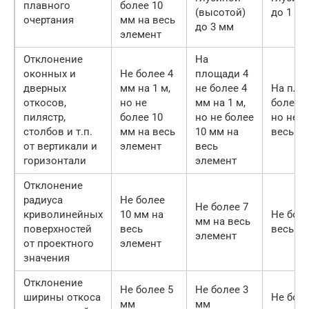
плавного
более 10
(высотой)
до 1 м
очертания
мм на весь
до 3 мм
элемент
Отклонение
На
оконных и
Не более 4
площади 4
дверных
мм на 1 м,
не более 4
На пло
откосов,
но не
мм на 1 м,
более 2
пилястр,
более 10
но не более
но не б
столбов и т.п.
мм на весь
10 мм на
весь э
от вертикали и
элемент
весь
горизонтали
элемент
Отклонение
радиуса
Не более
Не более 7
криволинейных
10 мм на
Не боле
мм на весь
поверхностей
весь
весь э
элемент
от проектного
элемент
значения
Отклонение
Не более 5
Не более 3
ширины откоса
Не бол
мм
мм