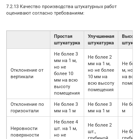
7.2.13 Качество производства штукатурных работ
оценивают согласно требованиям:
Простая
Улучшенная
Высоко
штукатурка
штукатурка
штукат
Не более 3
Не более 2
мм на 1 м,
мм на 1 м,
Не боле
но не
Отклонение от
но не более
м, но н
более 10
вертикали
10 мм на
на всю
мм на всю
всю высоту
помещ
высоту
помещения
помещения
Отклонение по
Не более 3
Не более 3
Не боле
горизонтали
мм на 1 м
мм на 1 м
м
Не более 4
Не более 2
Неровности
шт. на 1 м,
шт.,
Не боле
поверхности
но не
глубиной
глубин