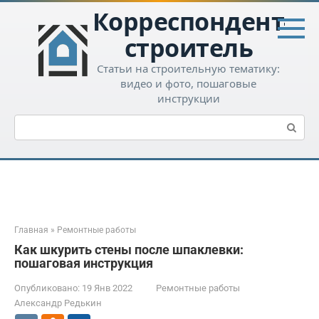
Перейти
Корреспондент-
к
контенту
строитель
Статьи на строительную тематику:
видео и фото, пошаговые
инструкции
Поиск:
Главная
»
Ремонтные работы
Как шкурить стены после шпаклевки:
пошаговая инструкция
Опубликовано:
19 Янв 2022
Ремонтные работы
Александр Редькин