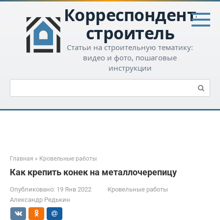
Перейти
Корреспондент-
к
контенту
строитель
Статьи на строительную тематику:
видео и фото, пошаговые
инструкции
Поиск:
Главная
»
Кровельные работы
Как крепить конек на металлочерепицу
Опубликовано:
19 Янв 2022
Кровельные работы
Александр Редькин