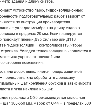
иметр здания и длину скатов.
ючают устройство паро-, гидроизоляционных
собенности подготовительных работ зависят от
лняются по инструкции производителя.
ляции – укладка мембран на длину ендов в
ровисом в пределах 20 мм. Если планируется
то подойдут пленки Д96 Сильвер или Д110
стве гидроизоляции – контролировать, чтобы
 стропила. Укладка теплоизоляции выполняется в
о материал укрывают пленкой или
со стороны помещения.
ков или досок выполняется поверх защитной
е – предварительно обработать древесину
тимальный шаг крепления брусков в зависимости
листа и угла наклона крыши:
кладке профлиста С-20 рекомендуется сплошная
– шаг 300-650 мм, марок от С-44 – в пределах 500