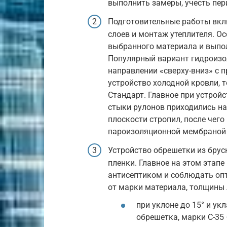
выполнить замеры, учесть пер
Подготовительные работы вкл
слоев и монтаж утеплителя. О
выбранного материала и выпо
Популярный вариант гидроизо
направлении «сверху-вниз» с п
устройство холодной кровли, 
Стандарт. Главное при устрой
стыки рулонов приходились на
плоскости стропил, после чег
пароизоляционной мембраной 
Устройство обрешетки из брус
пленки. Главное на этом этап
антисептиком и соблюдать оп
от марки материала, толщины 
при уклоне до 15° и у
обрешетка, марки С-35 