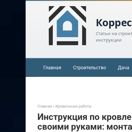
Перейти
к
контенту
Коррес
Статьи на строи
инструкции
Главная
Строительство
Дача
Главная
»
Кровельные работы
Инструкция по кровл
своими руками: монт