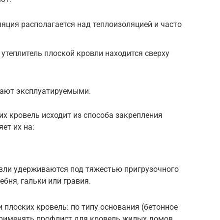
яция располагается над теплоизоляцией и часто
 утеплитель плоской кровли находится сверху
вают эксплуатируемыми.
х кровель исходит из способа закрепления
ет их на:
овли удерживаются под тяжестью пригрузочного
бня, гальки или гравия.
 плоских кровель: по типу основания (бетонное
 применять профлист для кровель жилых домов