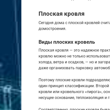
Плоская кровля
Сегодня дома с плоской кровлей сч
домостроения.
Виды плоских кровель
Плоская кровля — это надежное практ
кровлю можно не только использоват
холода, ветра и осадков, — но и загор
даже организовать парковку автомоби
Поэтому плоские кровли подразделяю
один принцип классификации. Второй
кровли или кровельного «пирога», о
несущее основание, теплоизоляция и 
Соответственно, плоские кровли быва