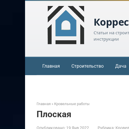
Перейти
к
контенту
Коррес
Статьи на строи
инструкции
Главная
Строительство
Дача
Главная
»
Кровельные работы
Плоская
Опубликовано:
19 Янв 2022
Рубрика:
Крове