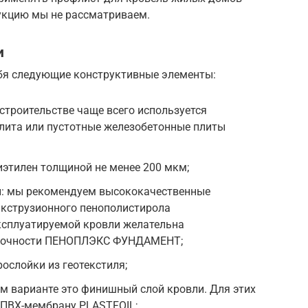
укцию мы не рассматриваем.
и
бя следующие конструктивные элементы:
строительстве чаще всего используется
лита или пустотные железобетонные плиты
иэтилен толщиной не менее 200 мкм;
и: мы рекомендуем высококачественные
экструзионного пенополистирола
плуатируемой кровли желательна
прочности ПЕНОПЛЭКС ФУНДАМЕНТ;
ослойки из геотекстиля;
м варианте это финишный слой кровли. Для этих
ПВХ-мембрану PLASTFOIL;