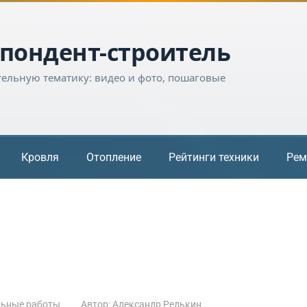
пондент-строитель
тельную тематику: видео и фото, пошаговые
Кровля
Отопление
Рейтинги техники
Рем
льные работы
Автор:
Александр Редькин