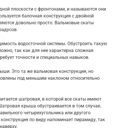
дной плоскости с фронтонами, и называются они
льзуется балочная конструкция с двойной
аляются довольно просто. Вальмовые скаты
радусов.
димость водосточной системы. Обустроить такую
ожно, так как для нее характерна сложная
требует точности и специальных навыков.
ши. Это та же вальмовая конструкция, но
ановлены под меньшим наклоном относительно
тается шатровая, в которой все скаты имеют
атровая крыша обустраивается в том случае,
равильного четырехугольника или другого
 конструкция по виду напоминает пирамиду, так
 наверху.