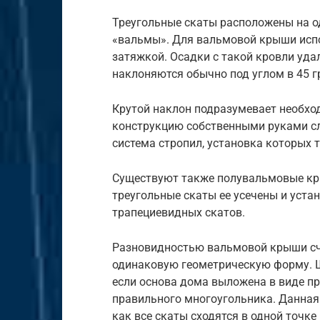
Треугольные скаты расположены на о
«вальмы». Для вальмовой крыши испо
затяжкой. Осадки с такой кровли уд
наклоняются обычно под углом в 45 г
Крутой наклон подразумевает необхо
конструкцию собственными руками сл
система стропил, установка которых 
Существуют также полувальмовые кры
треугольные скаты ее усечены и уст
трапециевидных скатов.
Разновидностью вальмовой крыши счи
одинаковую геометрическую форму. Ш
если основа дома выложена в виде п
правильного многоугольника. Данная
как все скаты сходятся в одной точке