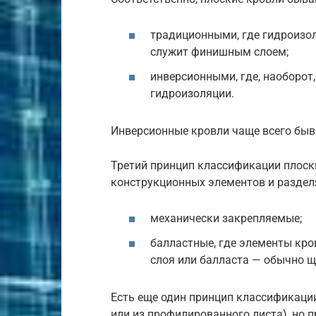
традиционными, где гидроизол
служит финишным слоем;
инверсионными, где, наоборот,
гидроизоляции.
Инверсионные кровли чаще всего бы
Третий принцип классификации плоски
конструкционных элементов и разделя
механически закрепляемые;
балластные, где элементы кр
слоя или балласта — обычно ще
Есть еще один принцип классификации
или из профилированного листа), но