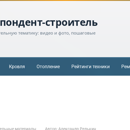
пондент-строитель
тельную тематику: видео и фото, пошаговые
Кровля
Отопление
Рейтинги техники
Рем
ельные материалы
Автор:
Александр Редькин