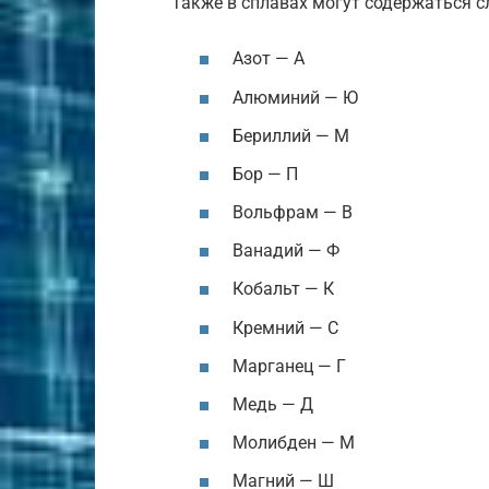
Также в сплавах могут содержаться 
Азот — А
Алюминий — Ю
Бериллий — М
Бор — П
Вольфрам — В
Ванадий — Ф
Кобальт — К
Кремний — С
Марганец — Г
Медь — Д
Молибден — М
Магний — Ш