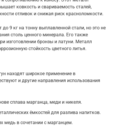
вышает ковкость и свариваемость сталей,
хности отливок и снижая риск красноломкости.
 до 9 кг на тонну выплавленной стали, но это не
ния столь ценного минерала. Его также
ри изготовлении бронзы и латуни. Металл
оррозионную стойкость цветного литья.
угун находят широкое применение в
ествуют и другие направления использования
нове сплава марганца, меди и никеля.
таллических ёмкостей для разлива напитков.
х медь в сочетании с марганцем.