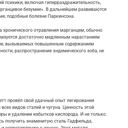
ий психики, включая гиперраздражительность,
рганцевое безумие». В дальнейшем развиваются
ме, подобные болезни Паркинсона.
а хронического отравления марганцем, обычно
еризуется достаточно медленным нарастанием
зме, вызываемых повышенным содержанием
ности, распространение эндемического зоба, не
шетт провёл свой удачный опыт легирования
 всех видов сталей и чугуна. Ценность этой
ры и удалении избытков кислорода. И не только.
сь получить знаменитую сталь Гадфильда,
 сопротивлению к износу. Этот металл