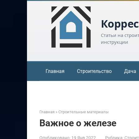
Перейти
к
контенту
Коррес
Статьи на строи
инструкции
Главная
Строительство
Дача
Главная
»
Строительные материалы
Важное о железе
Опубликовано:
19 Янв 2022
Рубрика:
Строит