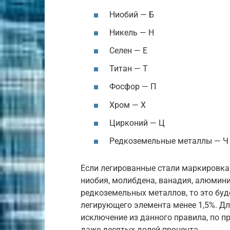
Ниобий — Б
Никель — Н
Селен — Е
Титан — Т
Фосфор — П
Хром — Х
Цирконий — Ц
Редкоземельные металлы — Ч
Если легированные стали маркировка 
ниобия, молибдена, ванадия, алюминия
редкоземельных металлов, то это буд
легирующего элемента менее 1,5%. Д
исключение из данного правила, по п
даже десятых долей процента.