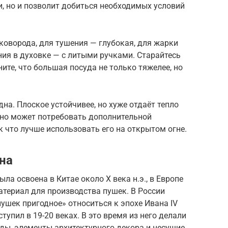
, но и позволит добиться необходимых условий
коворода, для тушения — глубокая, для жарки
ия в духовке — с литыми ручками. Старайтесь
те, что большая посуда не только тяжелее, но
на. Плоское устойчивее, но хуже отдаёт тепло
, но может потребовать дополнительной
к что лучше использовать его на открытом огне.
уна
ла освоена в Китае около Х века н.э., в Европе
материал для производства пушек. В России
пушек пригодное» относиться к эпохе Ивана IV
тупил в 19-20 веках. В это время из него делали
ды, элементы архитектурного декора и несущие