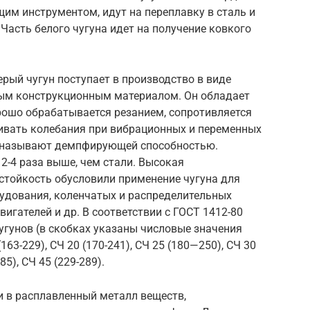
им инструментом, идут на переплавку в сталь и
асть белого чугуна идет на получение ковкого
ерый чугун поступает в производство в виде
вым конструкционным материалом. Он обладает
ошо обрабатывается резанием, сопротивляется
еивать колебания при вибрационных и переменных
и называют демпфирующей способностью.
-4 раза выше, чем стали. Высокая
тойкость обусловили применение чугуна для
рудования, коленчатых и распределительных
игателей и др. В соответствии с ГОСТ 1412-80
гунов (в скобках указаны числовые значения
(163-229), СЧ 20 (170-241), СЧ 25 (180—250), СЧ 30
85), СЧ 45 (229-289).
и в расплавленный металл веществ,