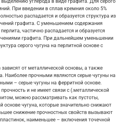
 выделению углерода в виде графита. Для серого
ний. При введении в сплав кремния около 5%
полностью распадается и образуется структура из
чений графита. С уменьшением содержания
 перлита, частично распадается и образуется
ючениями графита. При дальнейшем уменьшении
ктура серого чугуна на перлитной основе с
 зависят от металлической основы, а также
. Наиболее прочными являются серые чугуны на
чными – серые чугуны на ферритной основе.
прочность и не имеет связи с (.металлической
афитом, можно рассматривать как пустоты,
й основе чугуна, которые значительно снижают
ольшее снижение прочностных свойств вызывают
де пластинок, наименьшее – включения точечной