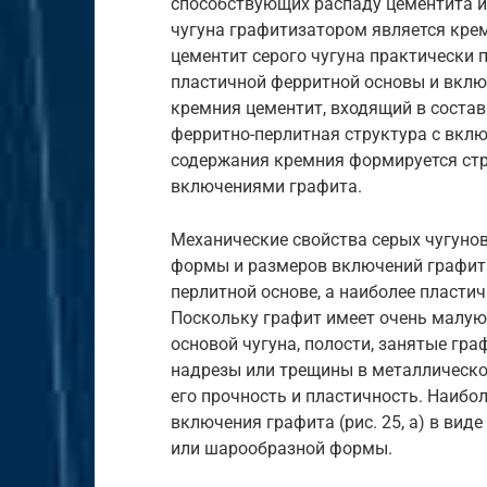
способствующих распаду цементита и
чугуна графитизатором является крем
цементит серого чугуна практически 
пластичной ферритной основы и вклю
кремния цементит, входящий в состав
ферритно-перлитная структура с вкл
содержания кремния формируется стру
включениями графита.
Механические свойства серых чугунов
формы и размеров включений графита
перлитной основе, а наиболее пласти
Поскольку графит имеет очень малую 
основой чугуна, полости, занятые гр
надрезы или трещины в металлическо
его прочность и пластичность. Наиб
включения графита (рис. 25, а) в ви
или шарообразной формы.