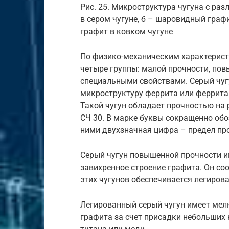
Рис. 25. Микроструктура чугуна с ра
в сером чугуне, б – шаровидный граф
графит в ковком чугуне
По физико-механическим характерист
четыре группы: малой прочности, пов
специальными свойствами. Серый чуг
микроструктуру феррита или феррита и
Такой чугун обладает прочностью на 
СЧ 30. В марке буквы сокращенно об
ними двухзначная цифра – предел пр
Серый чугун повышенной прочности им
завихренное строение графита. Он со
этих чугунов обеспечивается легиров
Легированный серый чугун имеет мел
графита за счет присадки небольших 