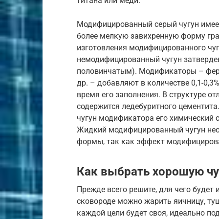
титана или меди.
Модифицированный серый чугун имеет
более мелкую завихренную форму гра
изготовления модифицированного чу
немодифицированный чугун затвердева
половинчатым). Модификаторы – фер
др. – добавляют в количестве 0,1-0,3
время его заполнения. В структуре о
содержится ледебуритного цементита
чугун модификатора его химический 
Жидкий модифицированный чугун нео
формы, так как эффект модифицирова
Как выбрать хорошую чу
Прежде всего решите, для чего будет 
сковороде можно жарить яичницу, туш
каждой цели будет своя, идеально по