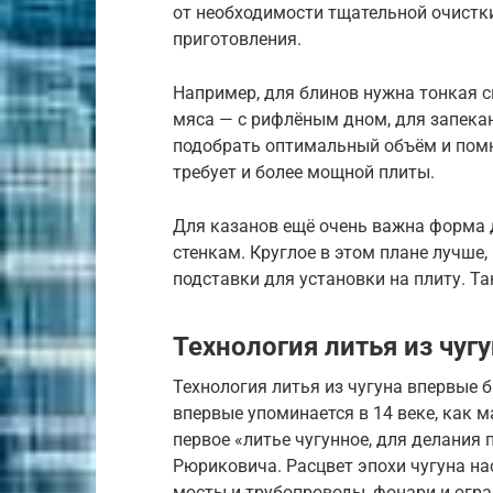
от необходимости тщательной очистки
приготовления.
Например, для блинов нужна тонкая с
мяса — с рифлёным дном, для запекан
подобрать оптимальный объём и помни
требует и более мощной плиты.
Для казанов ещё очень важна форма д
стенкам. Круглое в этом плане лучше
подставки для установки на плиту. Та
Технология литья из чуг
Технология литья из чугуна впервые бы
впервые упоминается в 14 веке, как 
первое «литье чугунное, для делания 
Рюриковича. Расцвет эпохи чугуна нас
мосты и трубопроводы, фонари и огра