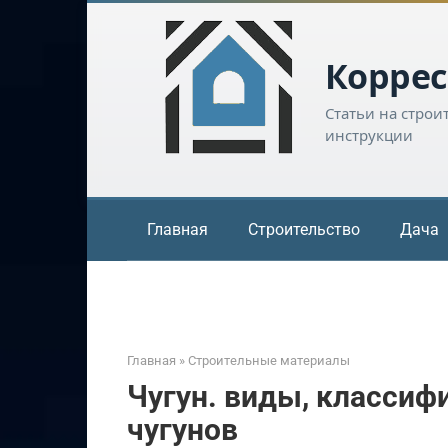
Перейти
к
контенту
Коррес
Статьи на строи
инструкции
Главная
Строительство
Дача
Главная
»
Строительные материалы
Чугун. виды, классиф
чугунов