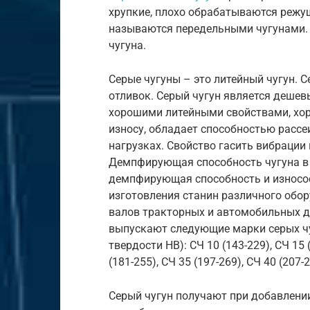
хрупкие, плохо обрабатываются режущ
называются передельными чугунами. Ч
чугуна.
Серые чугуны – это литейный чугун. С
отливок. Серый чугун является деше
хорошими литейными свойствами, хор
износу, обладает способностью расс
нагрузках. Свойство гасить вибраци
Демпфирующая способность чугуна в 2
демпфирующая способность и износос
изготовления станин различного обо
валов тракторных и автомобильных дв
выпускают следующие марки серых чу
твердости НВ): СЧ 10 (143-229), СЧ 15 
(181-255), СЧ 35 (197-269), СЧ 40 (207-2
Серый чугун получают при добавлени