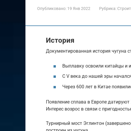
Опубликовано:
19 Янв 2022
Рубрика:
Строит
История
Документированная история чугуна ст
Выплавку освоили китайцы и и
С V века до нашей эры началс
Через 600 лет в Китае появили
Появление сплава в Европе датируют X
Интерес возрос в связи с пригодность
Турнирный мост Эглинтон (завершено 
построен из чугуна