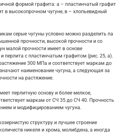
зличной формой графита: а – пластинчатый графит
ит в высокопрочном чугуне, в – хлопьевидный
икам серые чугуны условно можно разделить па
ышенной прочности, высокой прочности и со
ун малой прочности имеет в основе
 перлита с пластинчатым графитом (рис. 25, а).
растяжение 300 МПа и соответствует маркам до
означают наименование чугуна, а следующая за
очности на растяжение.
еет перлитную основу и более мелкое,
ответствует маркам от СЧ 35 до СЧ 40. Прочность
анием и модифицированием чугуна.
козернистую структуру и лучшее строение
количеств никеля и хрома, молибдена, а иногда