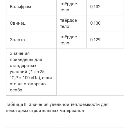
твёрдое
Вольфрам
0,132
тело
твёрдое
Свинец
0,130
тело
твёрдое
Золото
0,129
тело
Значения
приведены для
стандартных
условий (
T
= +25
°C,
P
= 100 кПа), если
это не оговорено
особо.
Таблица II: Значения удельной теплоёмкости для
некоторых строительных материалов