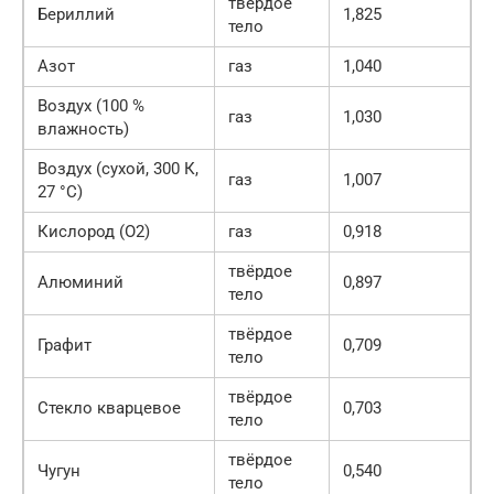
твёрдое
Бериллий
1,825
тело
Азот
газ
1,040
Воздух (100 %
газ
1,030
влажность)
Воздух (сухой, 300 К,
газ
1,007
27 °C)
Кислород (O2)
газ
0,918
твёрдое
Алюминий
0,897
тело
твёрдое
Графит
0,709
тело
твёрдое
Стекло кварцевое
0,703
тело
твёрдое
Чугун
0,540
тело