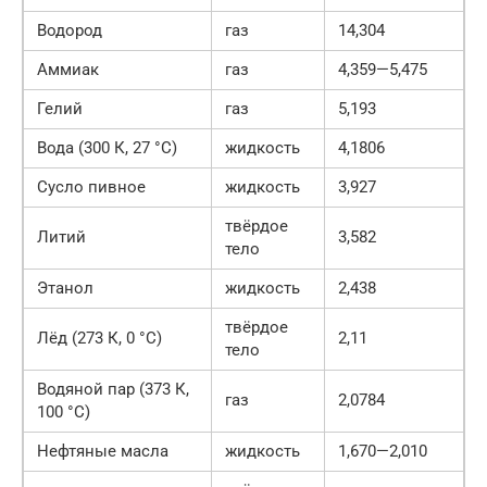
Водород
газ
14,304
Аммиак
газ
4,359—5,475
Гелий
газ
5,193
Вода (300 К, 27 °C)
жидкость
4,1806
Сусло пивное
жидкость
3,927
твёрдое
Литий
3,582
тело
Этанол
жидкость
2,438
твёрдое
Лёд (273 К, 0 °C)
2,11
тело
Водяной пар (373 К,
газ
2,0784
100 °C)
Нефтяные масла
жидкость
1,670—2,010