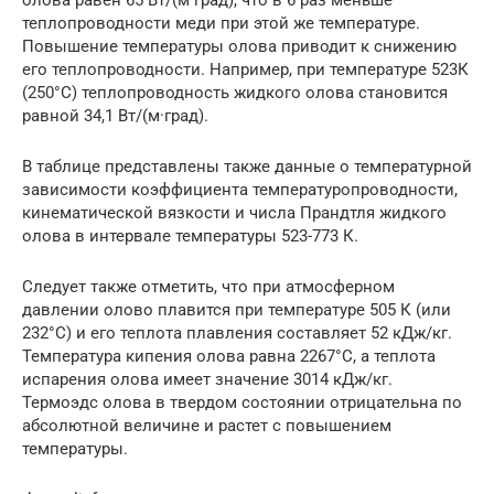
олова равен 65 Вт/(м·град), что в 6 раз меньше
теплопроводности меди при этой же температуре.
Повышение температуры олова приводит к снижению
его теплопроводности. Например, при температуре 523К
(250°С) теплопроводность жидкого олова становится
равной 34,1 Вт/(м·град).
В таблице представлены также данные о температурной
зависимости коэффициента температуропроводности,
кинематической вязкости и числа Прандтля жидкого
олова в интервале температуры 523-773 К.
Следует также отметить, что при атмосферном
давлении олово плавится при температуре 505 К (или
232°С) и его теплота плавления составляет 52 кДж/кг.
Температура кипения олова равна 2267°С, а теплота
испарения олова имеет значение 3014 кДж/кг.
Термоэдс олова в твердом состоянии отрицательна по
абсолютной величине и растет с повышением
температуры.