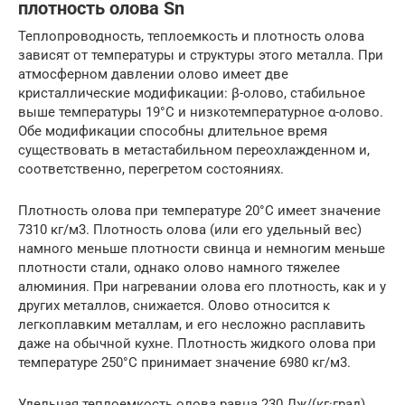
плотность олова Sn
Теплопроводность, теплоемкость и плотность олова
зависят от температуры и структуры этого металла. При
атмосферном давлении олово имеет две
кристаллические модификации: β-олово, стабильное
выше температуры 19°С и низкотемпературное α-олово.
Обе модификации способны длительное время
существовать в метастабильном переохлажденном и,
соответственно, перегретом состояниях.
Плотность олова при температуре 20°С имеет значение
7310 кг/м3. Плотность олова (или его удельный вес)
намного меньше плотности свинца и немногим меньше
плотности стали, однако олово намного тяжелее
алюминия. При нагревании олова его плотность, как и у
других металлов, снижается. Олово относится к
легкоплавким металлам, и его несложно расплавить
даже на обычной кухне. Плотность жидкого олова при
температуре 250°С принимает значение 6980 кг/м3.
Удельная теплоемкость олова равна 230 Дж/(кг·град)