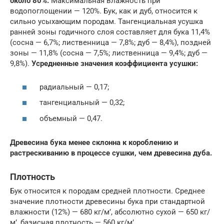
около 80%.
Максимальная влажность при
водопоглощении — 120%. Бук, как и дуб, относится к
сильно усыхающим породам. Тангенциальная усушка
ранней зоны годичного слоя составляет для бука 11,4%
(сосна — 6,7%; лиственница — 7,8%; дуб — 8,4%), позд­ней
зоны — 11,8% (сосна — 7,5%; лист­венница — 9,4%; дуб —
9,8%).
Усредненные значения коэффициента усушки:
радиальный — 0,17;
тангенциальный — 0,32;
объемный — 0,47.
Древесина бука менее склонна к короблению и
растрескиванию в процессе сушки, чем древесина дуба.
Плотность
Бук относится к породам средней плотности. Среднее
значение плотности древесины бука при стандартной
влажности (12%) — 680 кг/м’, абсолютно сухой — 650 кг/
м’, базисная плотность — 560 кг/м’.