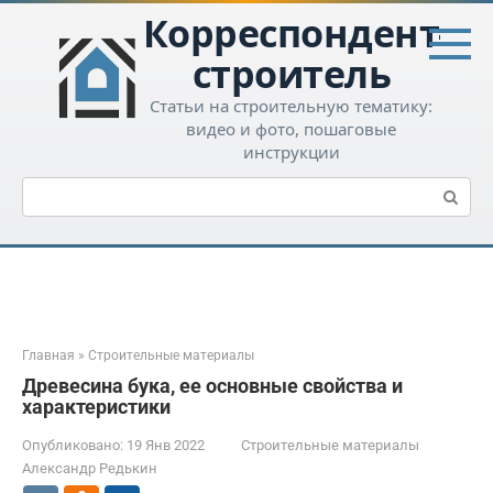
Перейти
Корреспондент-
к
контенту
строитель
Статьи на строительную тематику:
видео и фото, пошаговые
инструкции
Поиск:
Главная
»
Строительные материалы
Древесина бука, ее основные свойства и
характеристики
Опубликовано:
19 Янв 2022
Строительные материалы
Александр Редькин