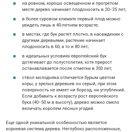
на ровном, хорошо освещенном и прогретом
месте дерево начинает плодоносить в 20−25 лет;
в более суровом климате первый плод можно
увидеть лишь в 40-летнем возрасте;
в местах, где бук растет плотно, в насаждении с
другими деревьями, растение начинает
плодоносить в 60, а то и 80 лет;
в идеальных условиях европейский бук
дотягивает до полустолетия, хотя прирост
останавливается после отметки в 350 лет;
ствол молодняка отличается бурым цветом
коры, у зрелых деревьев он серый, при этом
поверхность не имеет ни борозд, ни углублений.
Если добавить к возрасту рост европейского
бука (40−50 м в высоту), дерево можно смело
величать королем лесных угодий.
Еще одной уникальной особенностью является
корневая система дерева. Неглубоко расположенные,