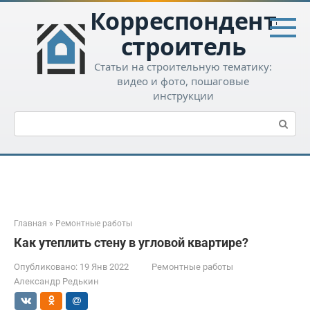
Перейти
Корреспондент-
к
контенту
строитель
Статьи на строительную тематику:
видео и фото, пошаговые
инструкции
Поиск:
Главная
»
Ремонтные работы
Как утеплить стену в угловой квартире?
Опубликовано:
19 Янв 2022
Ремонтные работы
Александр Редькин