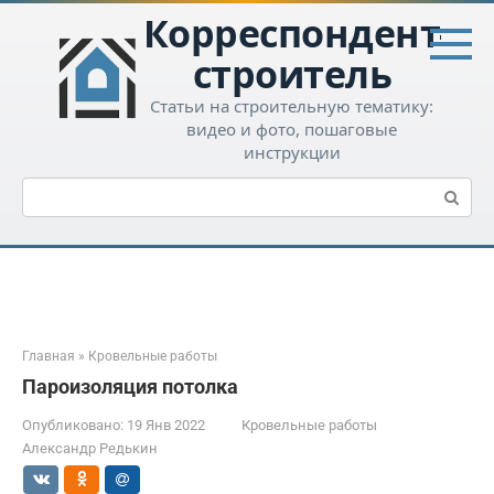
Перейти
Корреспондент-
к
контенту
строитель
Статьи на строительную тематику:
видео и фото, пошаговые
инструкции
Поиск:
Главная
»
Кровельные работы
Пароизоляция потолка
Опубликовано:
19 Янв 2022
Кровельные работы
Александр Редькин