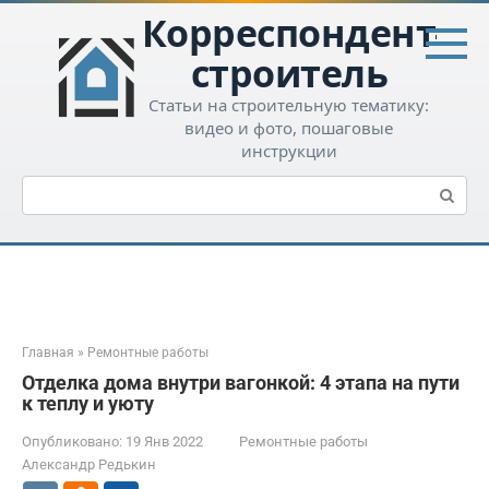
Перейти
Корреспондент-
к
контенту
строитель
Статьи на строительную тематику:
видео и фото, пошаговые
инструкции
Поиск:
Главная
»
Ремонтные работы
Отделка дома внутри вагонкой: 4 этапа на пути
к теплу и уюту
Опубликовано:
19 Янв 2022
Ремонтные работы
Александр Редькин