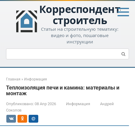
Перейти
Корреспондент-
к
контенту
строитель
Статьи на строительную тематику:
видео и фото, пошаговые
инструкции
Поиск:
Главная
»
Информация
Теплоизоляция печи и камина: материалы и
монтаж
Опубликовано:
08 Апр 2026
Информация
Андрей
Соколов