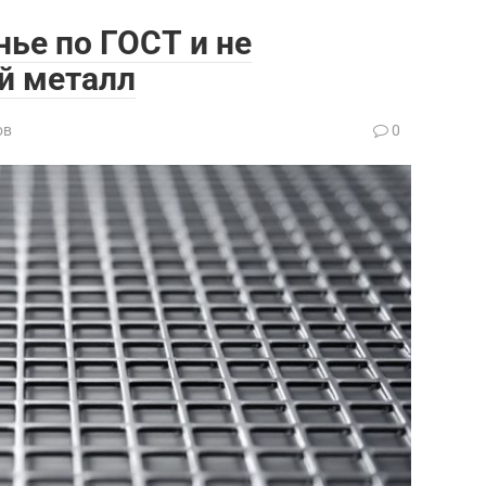
нье по ГОСТ и не
й металл
ов
0