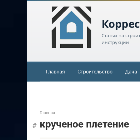
Перейти
к
контенту
Коррес
Статьи на строи
инструкции
Главная
Строительство
Дача
Главная
крученое плетение