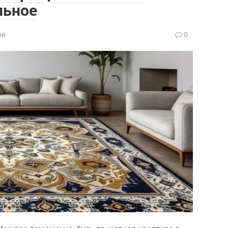
льное
ов
0