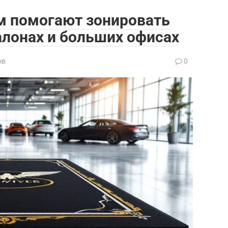
м помогают зонировать
алонах и больших офисах
ов
0