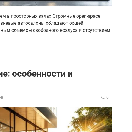
м в просторных залах Огромные open-space
овневые автосалоны обладают общей
ьным объемом свободного воздуха и отсутствием
е: особенности и
ов
0