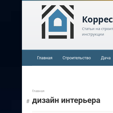
Перейти
к
контенту
Коррес
Статьи на строи
инструкции
Главная
Строительство
Дача
Главная
дизайн интерьера