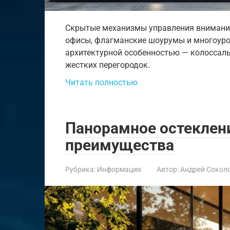
Скрытые механизмы управления внимание
офисы, флагманские шоурумы и многоур
архитектурной особенностью — колоссал
жестких перегородок.
Читать полностью
Панорамное остеклени
преимущества
Рубрика:
Информация
Автор:
Андрей Сокол