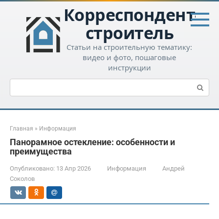
Перейти
Корреспондент-
к
контенту
строитель
Статьи на строительную тематику:
видео и фото, пошаговые
инструкции
Поиск:
Главная
»
Информация
Панорамное остекление: особенности и
преимущества
Опубликовано:
13 Апр 2026
Информация
Андрей
Соколов