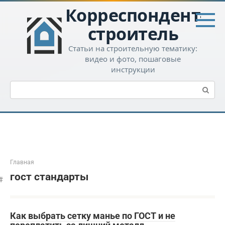
Перейти
Корреспондент-
к
контенту
строитель
Статьи на строительную тематику:
видео и фото, пошаговые
инструкции
Поиск:
Главная
гост стандарты
Как выбрать сетку манье по ГОСТ и не