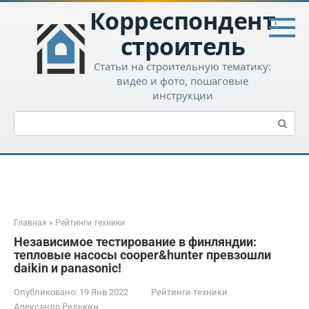
Перейти
Корреспондент-
к
контенту
строитель
Статьи на строительную тематику:
видео и фото, пошаговые
инструкции
Поиск:
Главная
»
Рейтинги техники
Независимое тестирование в финляндии:
тепловые насосы cooper&hunter превзошли
daikin и panasonic!
Опубликовано:
19 Янв 2022
Рейтинги техники
Александр Редькин