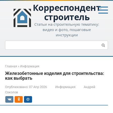
Перейти
Корреспондент-
к
контенту
строитель
Статьи на строительную тематику:
видео и фото, пошаговые
инструкции
Поиск:
Главная
»
Информация
Железобетонные изделия для строительства:
как выбрать
Опубликовано:
07 Апр 2026
Информация
Андрей
Соколов