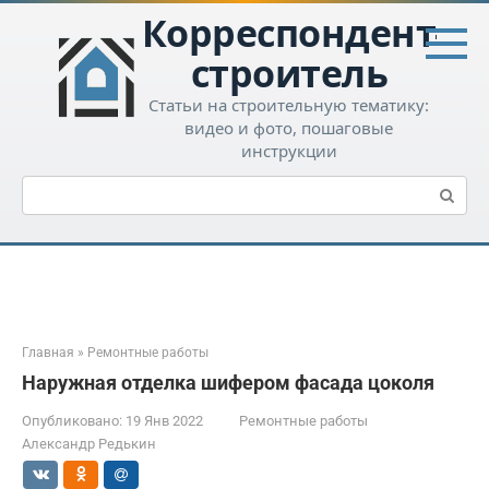
Перейти
Корреспондент-
к
контенту
строитель
Статьи на строительную тематику:
видео и фото, пошаговые
инструкции
Поиск:
Главная
»
Ремонтные работы
Наружная отделка шифером фасада цоколя
Опубликовано:
19 Янв 2022
Ремонтные работы
Александр Редькин