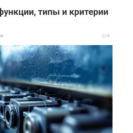
ункции, типы и критерии
ов
0