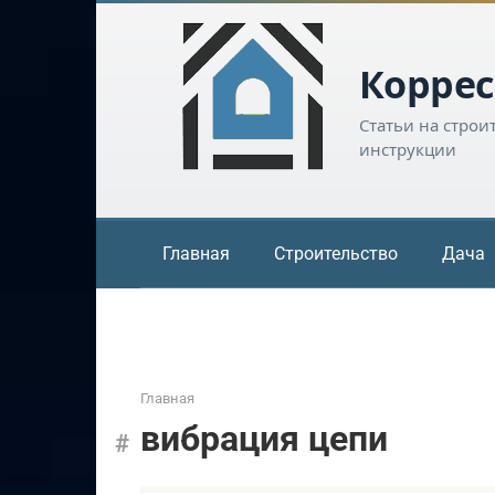
Перейти
к
контенту
Коррес
Статьи на строи
инструкции
Главная
Строительство
Дача
Главная
вибрация цепи