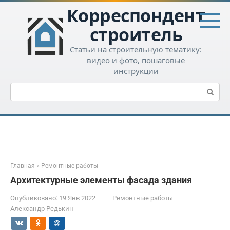
Перейти
Корреспондент-
к
контенту
строитель
Статьи на строительную тематику:
видео и фото, пошаговые
инструкции
Поиск:
Главная
»
Ремонтные работы
Архитектурные элементы фасада здания
Опубликовано:
19 Янв 2022
Ремонтные работы
Александр Редькин