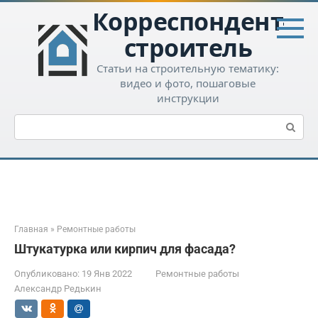
Перейти
Корреспондент-
к
контенту
строитель
Статьи на строительную тематику:
видео и фото, пошаговые
инструкции
Поиск:
Главная
»
Ремонтные работы
Штукатурка или кирпич для фасада?
Опубликовано:
19 Янв 2022
Ремонтные работы
Александр Редькин