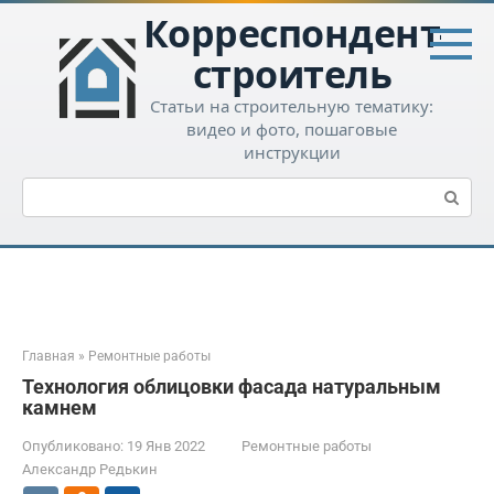
Перейти
Корреспондент-
к
контенту
строитель
Статьи на строительную тематику:
видео и фото, пошаговые
инструкции
Поиск:
Главная
»
Ремонтные работы
Технология облицовки фасада натуральным
камнем
Опубликовано:
19 Янв 2022
Ремонтные работы
Александр Редькин