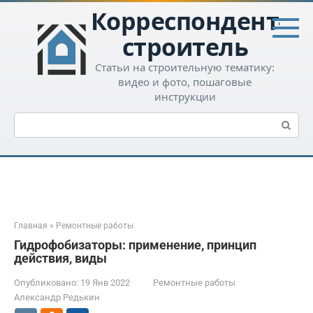
Перейти
Корреспондент-
к
контенту
строитель
Статьи на строительную тематику:
видео и фото, пошаговые
инструкции
Поиск:
Главная
»
Ремонтные работы
Гидрофобизаторы: применение, принцип
действия, виды
Опубликовано:
19 Янв 2022
Ремонтные работы
Александр Редькин