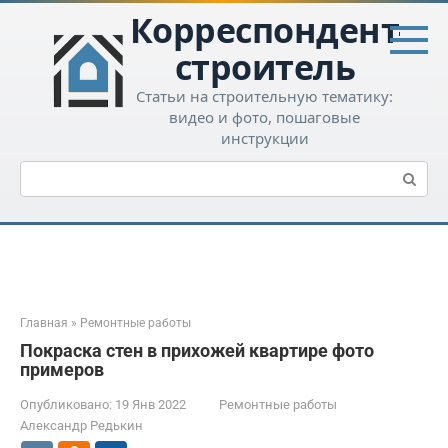
Перейти
Корреспондент-
к
контенту
строитель
Статьи на строительную тематику:
видео и фото, пошаговые
инструкции
Поиск:
Главная
»
Ремонтные работы
Покраска стен в прихожей квартире фото
примеров
Опубликовано:
19 Янв 2022
Ремонтные работы
Александр Редькин