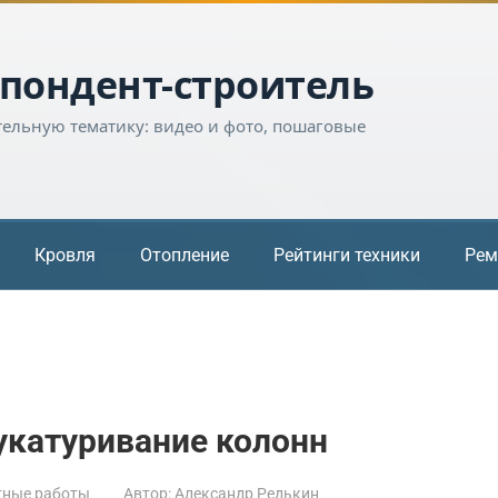
пондент-строитель
тельную тематику: видео и фото, пошаговые
Кровля
Отопление
Рейтинги техники
Рем
укатуривание колонн
тные работы
Автор:
Александр Редькин