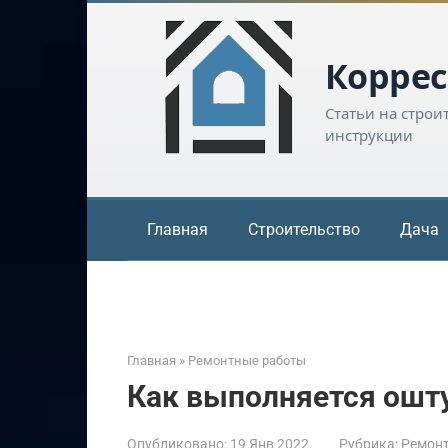
Перейти
к
контенту
Коррес
Статьи на строи
инструкции
Главная
Строительство
Дача
Главная
»
Ремонтные работы
Как выполняется ошт
Опубликовано:
19 Янв 2022
Рубрика:
Ремон