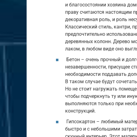
и благосостоянии хозяина дом
праву считаются настоящим пр
декоративная роль, и роль не
Классический стиль, кантри, пр
предпочтительно использовани
деревянных колонн. Дерево м
лаком, в любом виде оно выгл
Бетон – очень прочный и дол
незавершенности, присущее ст
необходимости поддавать до
В таком случае будут сочетат
Но не стоит нагружать помещен
чтобы подчеркнуть ту или ину
выполняются только при необ
конструкций.
Гипсокартон – любимый матер
быстро и с небольшими затра
скучный интерьер. Этот матер