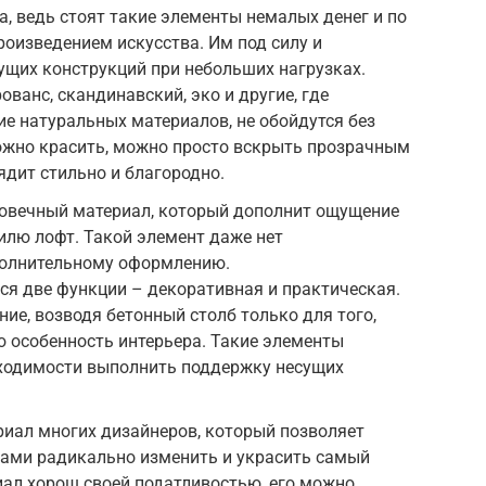
а, ведь стоят такие элементы немалых денег и по
оизведением искусства. Им под силу и
сущих конструкций при небольших нагрузках.
ованс, скандинавский, эко и другие, где
е натуральных материалов, не обойдутся без
ожно красить, можно просто вскрыть прозрачным
ядит стильно и благородно.
говечный материал, который дополнит ощущение
илю лофт. Такой элемент даже нет
полнительному оформлению.
ься две функции – декоративная и практическая.
ие, возводя бетонный столб только для того,
ю особенность интерьера. Такие элементы
ходимости выполнить поддержку несущих
иал многих дизайнеров, который позволяет
тами радикально изменить и украсить самый
иал хорош своей податливостью, его можно