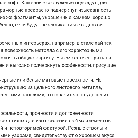
иле лофт. Каменные сооружения подойдут для
 мраморные прекрасно подчеркнут изысканность
шие же фрагменты, украшенные камнем, хорошо
обенно, если будут перекликаться с отделкой
еменных интерьерах, например, в стиле хай-тек,
я поверхность металла с его характерными
полнять общую картину. Вы сможете сыграть на
тен и выгодно подчеркнуть особенности, присущие
черные или белые матовые поверхности. Не
нструкцию из цельного листового металла,
ческими панелями, что значительно удешевит
рсальности, прочности и долговечности
всех стилях для изготовления любых элементов.
й и неповторимой фактурой. Резные стволы и
ными узорами, свидетельствуют о хорошем вкусе