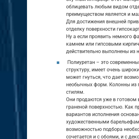
облицевать любым видом отд
преимуществом является и мал
Для достижения внешней прив
отделку поверхности гипсокар
Ну а если проявить немного ф
камнем или гипсовыми кирпичи
действительно выполнены из 
Полиуретан – это современны
структуру, имеет очень широк
может гнуться, что дает возм
необычных форм. Колонны из 
стилям.
Они продаются уже в готовом 
граненой поверхностью. Как п
вариантов исполнения основан
художественными барельефами
возможностью подбора необхо
сочетается и с обоями, и с де