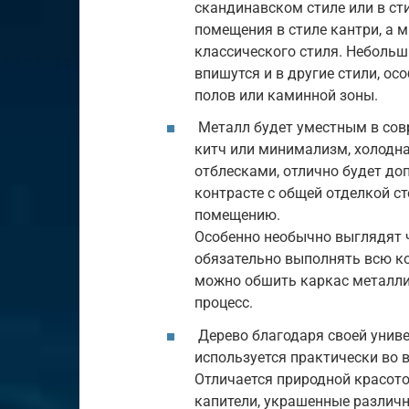
скандинавском стиле или в ст
помещения в стиле кантри, а
классического стиля. Неболь
впишутся и в другие стили, ос
полов или каминной зоны.
Металл будет уместным в совр
китч или минимализм, холодна
отблесками, отлично будет до
контрасте с общей отделкой с
помещению.
Особенно необычно выглядят 
обязательно выполнять всю ко
можно обшить каркас металли
процесс.
Дерево благодаря своей униве
используется практически во 
Отличается природной красото
капители, украшенные различ