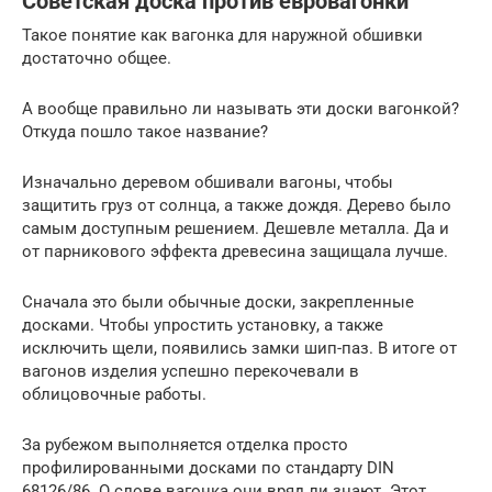
Советская доска против евровагонки
Такое понятие как вагонка для наружной обшивки
достаточно общее.
А вообще правильно ли называть эти доски вагонкой?
Откуда пошло такое название?
Изначально деревом обшивали вагоны, чтобы
защитить груз от солнца, а также дождя. Дерево было
самым доступным решением. Дешевле металла. Да и
от парникового эффекта древесина защищала лучше.
Сначала это были обычные доски, закрепленные
досками. Чтобы упростить установку, а также
исключить щели, появились замки шип-паз. В итоге от
вагонов изделия успешно перекочевали в
облицовочные работы.
За рубежом выполняется отделка просто
профилированными досками по стандарту DIN
68126/86. О слове вагонка они вряд ли знают. Этот