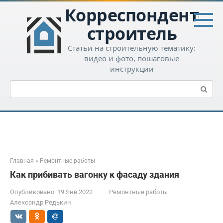
Перейти
Корреспондент-
к
контенту
строитель
Статьи на строительную тематику:
видео и фото, пошаговые
инструкции
Поиск:
Главная
»
Ремонтные работы
Как прибивать вагонку к фасаду здания
Опубликовано:
19 Янв 2022
Ремонтные работы
Александр Редькин