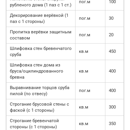
пог.м
100
рубленого дома (1 паз с 1 ст.)
Декорирование верёвкой (1
пог.м
30
паз с 1 стороны)
Пропитка верёвки защитным
пог.м
20
составом
Шлифовка стен бревенчатого
кв.м
450
сруба
Шлифовка стен дома из
бруса/оцилиндрованного
кв.м
400
бревна
Выравнивание торцов сруба
пог.м
400
пилой (по отвесу)
Строгание брусовой стены с
кв.м
300
фаской (с 1 стороны)
Строгание бревенчатой
кв.м
350
стороны (с 1 стороны)