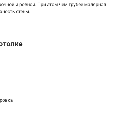
рочной и ровной. При этом чем грубее малярная
хность стены.
потолке
ировка