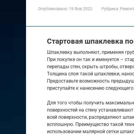
Опубликовано:
19 Янв 2022
Рубрика:
Ремон
Стартовая шпаклевка по
Шпаклевку выполняют, применяя груб
При покупке он так и именуется – ст
перепады стен, скрыть штробы, отвер
Толщина слоя такой шпаклевки, нанос
Предоставьте возможность предыдущ
приступайте к нанесению следующего
Для того чтобы получить максималь
поверхностей на стену устанавливают
всей поверхности, распределяют шпа
всплошную. Преимущество такой техно
использовании малярной сетки шпакле