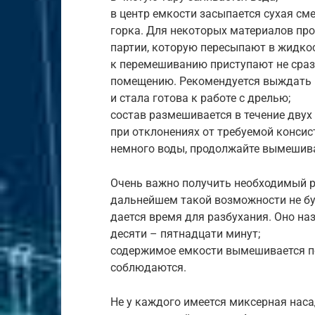
в центр емкости засыпается сухая см
горка. Для некоторых материалов пр
партии, которую пересыпают в жидкос
к перемешиванию приступают не сразу
помещению. Рекомендуется выждать 
и стала готова к работе с дрелью;
состав размешивается в течение двух 
при отклонениях от требуемой консис
немного воды, продолжайте вымешив
Очень важно получить необходимый р
дальнейшем такой возможности не бу
дается время для разбухания. Оно на
десяти – пятнадцати минут;
содержимое емкости вымешивается по
соблюдаются.
Не у каждого имеется миксерная нас