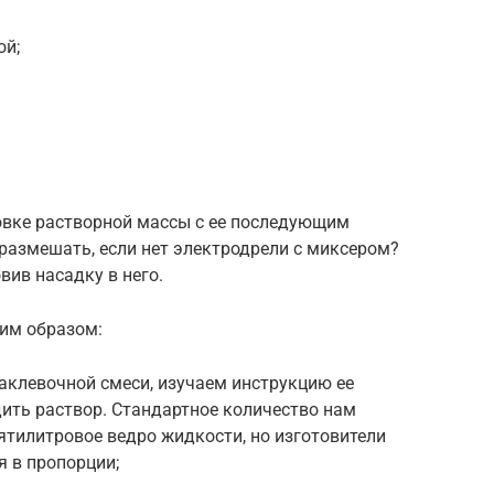
ой;
овке растворной массы с ее последующим
 размешать, если нет электродрели с миксером?
вив насадку в него.
им образом:
клевочной смеси, изучаем инструкцию ее
дить раствор. Стандартное количество нам
сятилитровое ведро жидкости, но изготовители
 в пропорции;