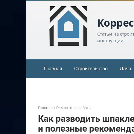
Перейти
к
контенту
Коррес
Статьи на строи
инструкции
Главная
Строительство
Дача
Главная
»
Ремонтные работы
Как разводить шпакле
и полезные рекоменд