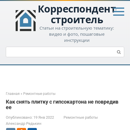
Перейти
Корреспондент-
к
контенту
строитель
Статьи на строительную тематику:
видео и фото, пошаговые
инструкции
Поиск:
Главная
»
Ремонтные работы
Как снять плитку с гипсокартона не повредив
ее
Опубликовано:
19 Янв 2022
Ремонтные работы
Александр Редькин