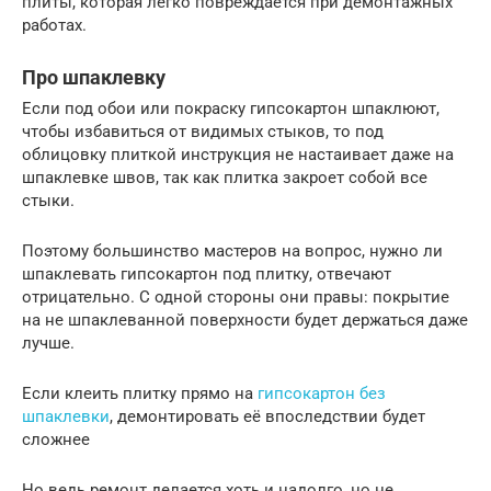
плиты, которая легко повреждается при демонтажных
работах.
Про шпаклевку
Если под обои или покраску гипсокартон шпаклюют,
чтобы избавиться от видимых стыков, то под
облицовку плиткой инструкция не настаивает даже на
шпаклевке швов, так как плитка закроет собой все
стыки.
Поэтому большинство мастеров на вопрос, нужно ли
шпаклевать гипсокартон под плитку, отвечают
отрицательно. С одной стороны они правы: покрытие
на не шпаклеванной поверхности будет держаться даже
лучше.
Если клеить плитку прямо на
гипсокартон без
шпаклевки
, демонтировать её впоследствии будет
сложнее
Но ведь ремонт делается хоть и надолго, но не