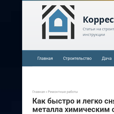
Перейти
к
контенту
Коррес
Статьи на строи
инструкции
Главная
Строительство
Дача
Главная
»
Ремонтные работы
Как быстро и легко сн
металла химическим 