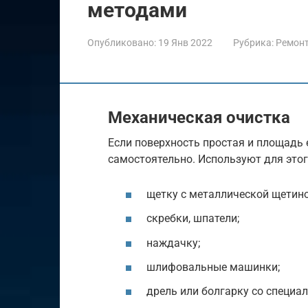
методами
Опубликовано:
19 Янв 2022
Рубрика:
Ремон
Механическая очистка
Если поверхность простая и площадь 
самостоятельно. Используют для это
щетку с металлической щетино
скребки, шпатели;
наждачку;
шлифовальные машинки;
дрель или болгарку со специа