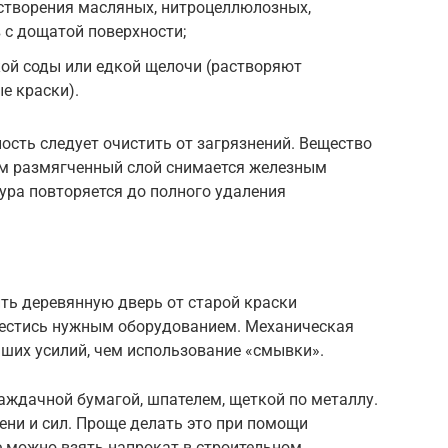
астворения масляных, нитроцеллюлозных,
 с дощатой поверхности;
кой соды или едкой щелочи (растворяют
е краски).
ость следует очистить от загрязнений. Вещество
тем размягченный слой снимается железным
ура повторяется до полного удаления
ть деревянную дверь от старой краски
вестись нужным оборудованием. Механическая
ших усилий, чем использование «смывки».
аждачной бумагой, шпателем, щеткой по металлу.
ени и сил. Проще делать это при помощи
е можно взять напрокат в строительном