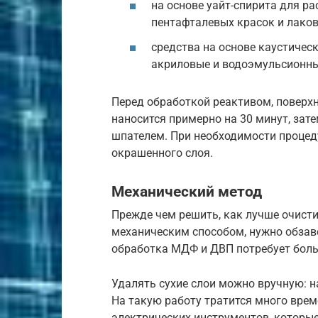
на основе уайт-спирита для р
пентафталевых красок и лаков
средства на основе каустичес
акриловые и водоэмульсионны
Перед обработкой реактивом, поверхн
наносится примерно на 30 минут, за
шпателем. При необходимости процед
окрашенного слоя.
Механический метод
Прежде чем решить, как лучше очисти
механическим способом, нужно обза
обработка МДФ и ДВП потребует боль
Удалять сухие слои можно вручную: н
На такую работу тратится много врем
электрических инструментов, которы