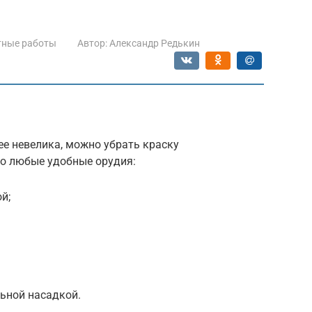
тные работы
Автор:
Александр Редькин
ее невелика, можно убрать краску
го любые удобные орудия:
й;
льной насадкой.