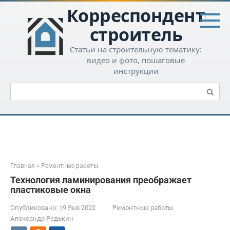
Перейти
Корреспондент-
к
контенту
строитель
Статьи на строительную тематику:
видео и фото, пошаговые
инструкции
Поиск:
Главная
»
Ремонтные работы
Технология ламинирования преображает
пластиковые окна
Опубликовано:
19 Янв 2022
Ремонтные работы
Александр Редькин