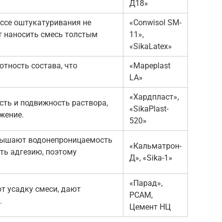
Д18»
ессе оштукатуривания не
«Conwisol SM-
т наносить смесь толстым
11»,
«SikaLatex»
тность состава, что
«Mapeplast
LA»
«Хардпласт»,
ть и подвижность раствора,
«SikaPlast-
жение.
520»
вышают водонепроницаемость
«Кальматрон-
ть адгезию, поэтому
Д», «Sika-1»
«Парад»,
 усадку смеси, дают
РСАМ,
.
Цемент НЦ