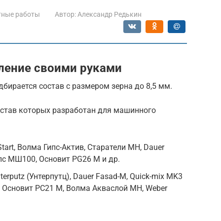
тные работы
Автор:
Александр Редькин
ление своими руками
бирается состав с размером зерна до 8,5 мм.
остав которых разработан для машинного
art, Волма Гипс-Актив, Старатели МН, Dauer
пс МШ100, Основит PG26 M и др.
rputz (Унтерпутц), Dauer Fasad-M, Quick-mix MK3
, Основит PC21 M, Волма Акваслой МН, Weber