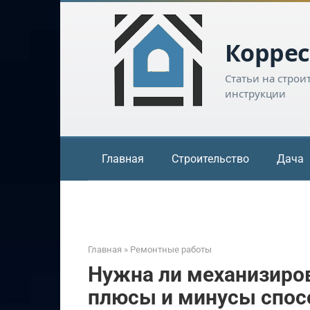
Перейти
к
контенту
Коррес
Статьи на строи
инструкции
Главная
Строительство
Дача
Главная
»
Ремонтные работы
Нужна ли механизиров
плюсы и минусы спос