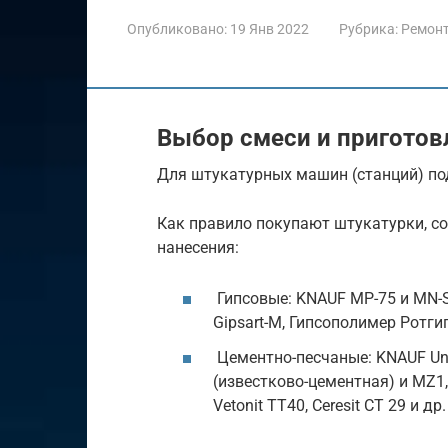
Опубликовано:
19 Янв 2022
Рубрика:
Ремон
Выбор смеси и приготов
Для штукатурных машин (станций) под
Как правило покупают штукатурки, с
нанесения:
Гипсовые: KNAUF MP-75 и MN-St
Gipsart-M, Гипсополимер Ротги
Цементно-песчаные: KNAUF Unte
(известково-цементная) и MZ1
Vetonit TT40, Ceresit CT 29 и др.