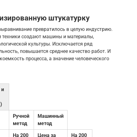
изированную штукатурку
выравнивание превратилось в целую индустрию.
и техники создают машины и материалы,
логической культуры. Исключается ряд
льность, повышается среднее качество работ. И
укоемкость процесса, а значение человеческого
 и
)
Ручной
Машинный
метод
метод
На 200
Цена за
На 200