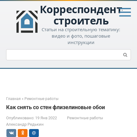
Перейти
Корреспондент-
к
контенту
строитель
Статьи на строительную тематику:
видео и фото, пошаговые
инструкции
Поиск:
Главная
»
Ремонтные работы
Как снять со стен флизелиновые обои
Опубликовано:
19 Янв 2022
Ремонтные работы
Александр Редькин