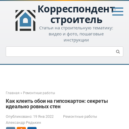
Перейти
Корреспондент-
к
контенту
строитель
Статьи на строительную тематику:
видео и фото, пошаговые
инструкции
Поиск:
Главная
»
Ремонтные работы
Как клеить обои на гипсокартон: секреты
идеально ровных стен
Опубликовано:
19 Янв 2022
Ремонтные работы
Александр Редькин