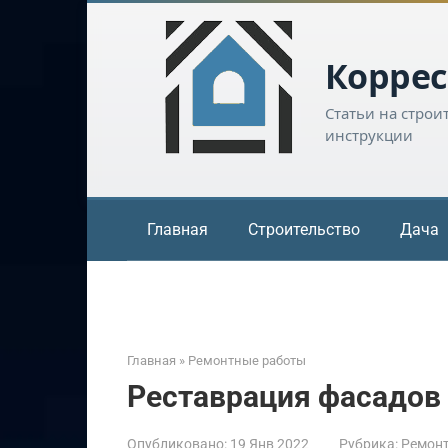
Перейти
к
контенту
Коррес
Статьи на строи
инструкции
Главная
Строительство
Дача
Главная
»
Ремонтные работы
Реставрация фасадов
Опубликовано:
19 Янв 2022
Рубрика:
Ремон