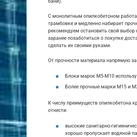
бани).
С монолитным опилкобетоном работат
трамбовке и медленно набирает прочн
рекомендуем остановить свой выбор н
заранее позаботиться о покупке дост
сделать их своими руками.
От прочности материала напрямую за
Блоки марок М5-М10 использую
Более прочные марки М15 и М
К числу преимуществ опилкобетона 
отнести:
высокие санитарно-гигиеническ
хорошо пропускает водяной па