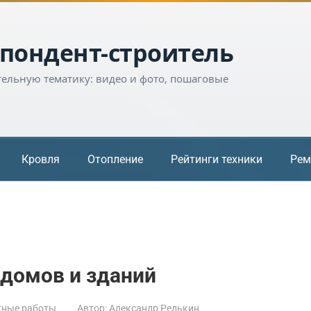
пондент-строитель
тельную тематику: видео и фото, пошаговые
Кровля
Отопление
Рейтинги техники
Рем
 домов и зданий
тные работы
Автор:
Александр Редькин