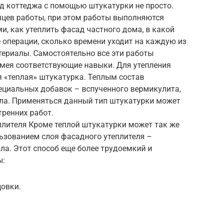
ад коттеджа с помощью штукатурки не просто.
яцев работы, при этом работы выполняются
, как утеплить фасад частного дома, в какой
 операции, сколько времени уходит на каждую из
атериалы. Самостоятельно все эти работы
имея соответствующие навыки. Для утепления
 «теплая» штукатурка. Теплым состав
ециальных добавок – вспученного вермикулита,
ола. Применяться данный тип штукатурки может
тренних работ.
плителя Кроме теплой штукатурки может так же
ьзованием слоя фасадного утеплителя –
а. Этот способ еще более трудоемкий и
ы:
цовки.