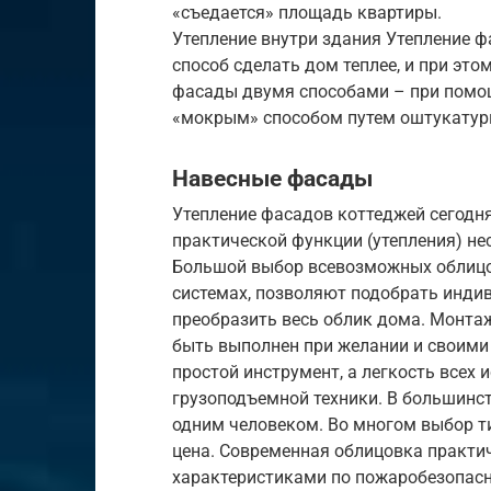
«съедается» площадь квартиры.
Утепление внутри здания Утепление 
способ сделать дом теплее, и при эт
фасады двумя способами – при помо
«мокрым» способом путем оштукатури
Навесные фасады
Утепление фасадов коттеджей сегодн
практической функции (утепления) н
Большой выбор всевозможных облицо
системах, позволяют подобрать инди
преобразить весь облик дома. Монта
быть выполнен при желании и своими 
простой инструмент, а легкость всех
грузоподъемной техники. В большинс
одним человеком. Во многом выбор т
цена. Современная облицовка практи
характеристиками по пожаробезопасн