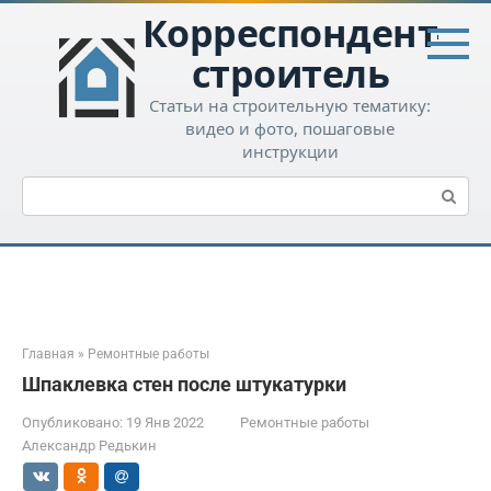
Перейти
Корреспондент-
к
контенту
строитель
Статьи на строительную тематику:
видео и фото, пошаговые
инструкции
Поиск:
Главная
»
Ремонтные работы
Шпаклевка стен после штукатурки
Опубликовано:
19 Янв 2022
Ремонтные работы
Александр Редькин