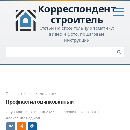
Перейти
Корреспондент-
к
контенту
строитель
Статьи на строительную тематику:
видео и фото, пошаговые
инструкции
Поиск:
Главная
»
Кровельные работы
Профнастил оцинкованный
Опубликовано:
19 Янв 2022
Кровельные работы
Александр Редькин