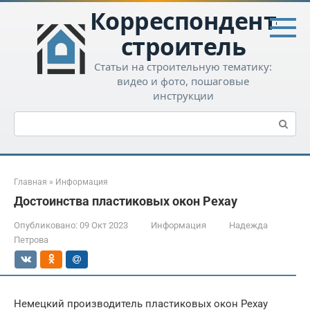
Перейти
Корреспондент-
к
контенту
строитель
Статьи на строительную тематику:
видео и фото, пошаговые
инструкции
Поиск:
Главная
»
Информация
Достоинства пластиковых окон Рехау
Опубликовано:
09 Окт 2023
Информация
Надежда
Петрова
Немецкий производитель пластиковых окон Рехау