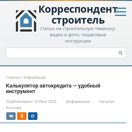
Перейти
Корреспондент-
к
контенту
строитель
Статьи на строительную тематику:
видео и фото, пошаговые
инструкции
Поиск:
Главная
»
Информация
Калькулятор автокредита — удобный
инструмент
Опубликовано:
16 Июл 2023
Информация
Наталья
Козлова