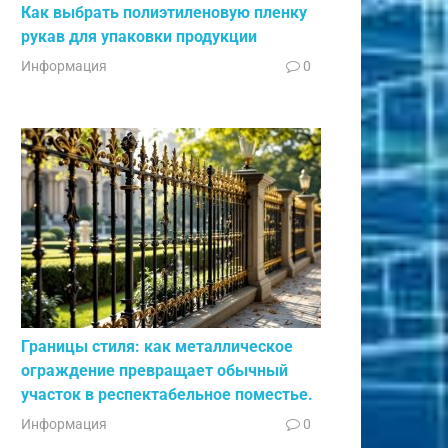
Как выбрать полиэтиленовую пленку
рукав для упаковки продукции
Информация
0
Границы стиля: как металлическое
ограждение превращает обычный
участок в респектабельное поместье.
Информация
0