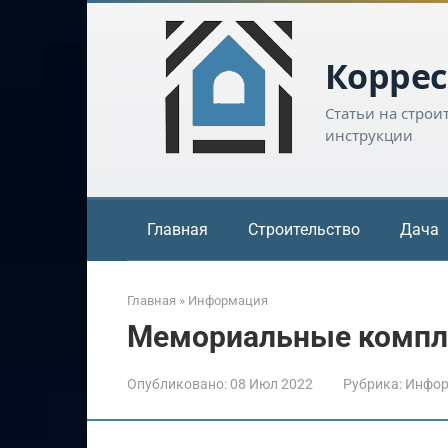
Перейти
к
контенту
Коррес
Статьи на строи
инструкции
Главная
Строительство
Дача
Главная
»
Информация
Мемориальные компл
Опубликовано:
08 Июл 2022
Рубрика:
Инфор