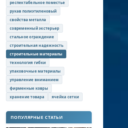
респектабельное поместье
рукав полиэтиленовый
свойства металла
современный экстерьер
стальное ограждение
строительная надежность
строительные материалы
технология гибки
упаковочные материалы
управление вниманием
фирменные ковры
хранение товара
ячейка сетки
ПОПУЛЯРНЫЕ СТАТЬИ