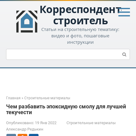
Перейти
Корреспондент-
к
контенту
строитель
Статьи на строительную тематику:
видео и фото, пошаговые
инструкции
Поиск:
Главная
»
Строительные материалы
Чем разбавить эпоксидную смолу для лучшей
текучести
Опубликовано:
19 Янв 2022
Строительные материалы
Александр Редькин