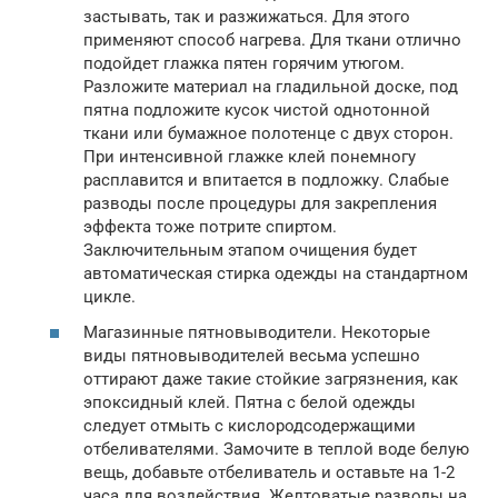
застывать, так и разжижаться. Для этого
применяют способ нагрева. Для ткани отлично
подойдет глажка пятен горячим утюгом.
Разложите материал на гладильной доске, под
пятна подложите кусок чистой однотонной
ткани или бумажное полотенце с двух сторон.
При интенсивной глажке клей понемногу
расплавится и впитается в подложку. Слабые
разводы после процедуры для закрепления
эффекта тоже потрите спиртом.
Заключительным этапом очищения будет
автоматическая стирка одежды на стандартном
цикле.
Магазинные пятновыводители. Некоторые
виды пятновыводителей весьма успешно
оттирают даже такие стойкие загрязнения, как
эпоксидный клей. Пятна с белой одежды
следует отмыть с кислородсодержащими
отбеливателями. Замочите в теплой воде белую
вещь, добавьте отбеливатель и оставьте на 1-2
часа для воздействия. Желтоватые разводы на