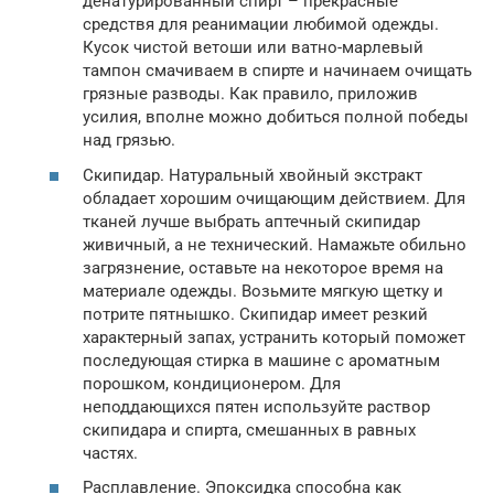
денатурированный спирт – прекрасные
средствя для реанимации любимой одежды.
Кусок чистой ветоши или ватно-марлевый
тампон смачиваем в спирте и начинаем очищать
грязные разводы. Как правило, приложив
усилия, вполне можно добиться полной победы
над грязью.
Скипидар. Натуральный хвойный экстракт
обладает хорошим очищающим действием. Для
тканей лучше выбрать аптечный скипидар
живичный, а не технический. Намажьте обильно
загрязнение, оставьте на некоторое время на
материале одежды. Возьмите мягкую щетку и
потрите пятнышко. Скипидар имеет резкий
характерный запах, устранить который поможет
последующая стирка в машине с ароматным
порошком, кондиционером. Для
неподдающихся пятен используйте раствор
скипидара и спирта, смешанных в равных
частях.
Расплавление. Эпоксидка способна как