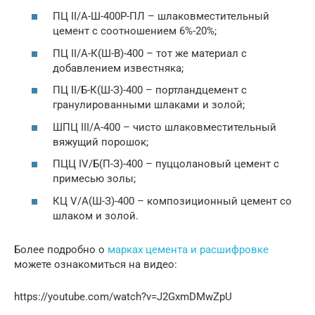
ПЦ II/А-Ш-400Р-ПЛ – шлаковместительный
цемент с соотношением 6%-20%;
ПЦ II/А-К(Ш-В)-400 – тот же материал с
добавлением известняка;
ПЦ II/Б-К(Ш-З)-400 – портландцемент с
гранулированными шлаками и золой;
ШПЦ III/А-400 – чисто шлаковместительный
вяжущий порошок;
ПЦЦ IV/Б(П-З)-400 – пуццолановый цемент с
примесью золы;
КЦ V/А(Ш-З)-400 – композиционный цемент со
шлаком и золой.
Более подробно о
марках цемента и расшифровке
можете ознакомиться на видео:
https://youtube.com/watch?v=J2GxmDMwZpU