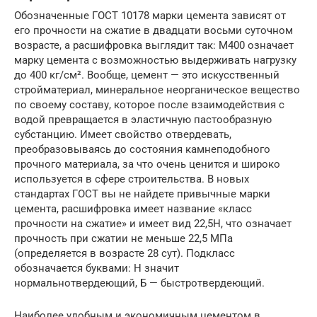
Обозначенные ГОСТ 10178 марки цемента зависят от
его прочности на сжатие в двадцати восьми суточном
возрасте, а расшифровка выглядит так: М400 означает
марку цемента с возможностью выдерживать нагрузку
до 400 кг/см². Вообще, цемент — это искусственный
стройматериал, минеральное неорганическое вещество
по своему составу, которое после взаимодействия с
водой превращается в эластичную пастообразную
субстанцию. Имеет свойство отвердевать,
преобразовываясь до состояния камнеподобного
прочного материала, за что очень ценится и широко
используется в сфере строительства. В новых
стандартах ГОСТ вы не найдете привычные марки
цемента, расшифровка имеет название «класс
прочности на сжатие» и имеет вид 22,5Н, что означает
прочность при сжатии не меньше 22,5 МПа
(определяется в возрасте 28 сут). Подкласс
обозначается буквами: Н значит
нормальнотвердеющий, Б — быстротвердеющий.
Наиболее удобным и экономичным цементом в