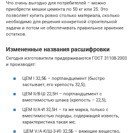
Что очень выгодно для потребителей – можно
приобрести мешки цемента по 50 кг или 25. Это
позволяет купить ровно столько материала, сколько
необходимо для решения конкретной строительной
задачи и потом не обеспечивать правильное хранение
остатков.
Измененные названия расшифровки
Сегодня изготовители придерживаются ГОСТ 31108-2003
и производят:
ЦЕМ I 32,5Б – портландцемент (быстро
застывает, его крепость 32,5);
ЦЕМ II/В-Ш 22,5Н – портландцемент с
вместимостью шлака (крепость – 22,5);
ЦЕМ II/А-И 32,5Н – та же марка, только с
вместимостью породы, содержащей известь,
характеристика такая же;
ЦЕМ V/А-К(Ш-3-И) 32,5Б – вяжущее вещество,