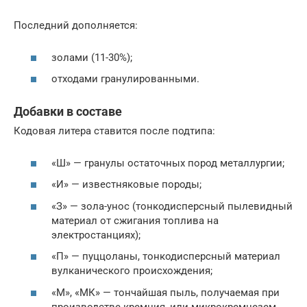
Последний дополняется:
золами (11-30%);
отходами гранулированными.
Добавки в составе
Кодовая литера ставится после подтипа:
«Ш» — гранулы остаточных пород металлургии;
«И» — известняковые породы;
«З» — зола-унос (тонкодисперсный пылевидный
материал от сжигания топлива на
электростанциях);
«П» — пуццоланы, тонкодисперсный материал
вулканического происхождения;
«М», «МК» — тончайшая пыль, получаемая при
производстве кремния, или микрокремнезем.