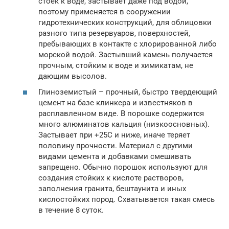
стоек к воде, застывает даже под водой,
поэтому применяется в сооружении
гидротехнических конструкций, для облицовки
разного типа резервуаров, поверхностей,
пребывающих в контакте с хлорированной либо
морской водой. Застывший камень получается
прочным, стойким к воде и химикатам, не
дающим высолов.
Глиноземистый – прочный, быстро твердеющий
цемент на базе клинкера и известняков в
расплавленном виде. В порошке содержится
много алюминатов кальция (низкоосновных).
Застывает при +25С и ниже, иначе теряет
половину прочности. Материал с другими
видами цемента и добавками смешивать
запрещено. Обычно порошок используют для
создания стойких к кислоте растворов,
заполнения гранита, бештаунита и иных
кислостойких пород. Схватывается такая смесь
в течение 8 суток.