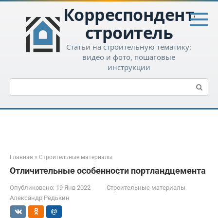
Перейти
Корреспондент-
к
контенту
строитель
Статьи на строительную тематику:
видео и фото, пошаговые
инструкции
Поиск:
Главная
»
Строительные материалы
Отличительные особенности портландцемента
Опубликовано:
19 Янв 2022
Строительные материалы
Александр Редькин