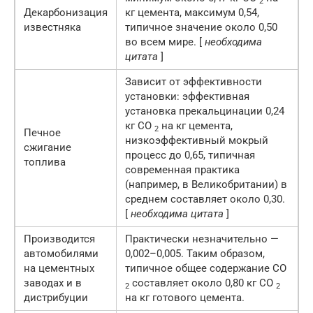
2
Декарбонизация
кг цемента, максимум 0,54,
известняка
типичное значение около 0,50
во всем мире. [
необходима
цитата
]
Зависит от эффективности
установки: эффективная
установка прекальцинации 0,24
кг CO
на кг цемента,
2
Печное
низкоэффективный мокрый
сжигание
процесс до 0,65, типичная
топлива
современная практика
(например, в Великобритании) в
среднем составляет около 0,30.
[
необходима цитата
]
Производится
Практически незначительно —
автомобилями
0,002–0,005. Таким образом,
на цементных
типичное общее содержание CO
заводах и в
составляет около 0,80 кг CO
2
2
дистрибуции
на кг готового цемента.