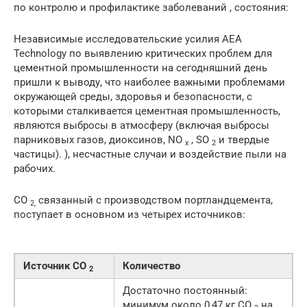
по контролю и профилактике заболеваний , состояния:
Независимые исследовательские усилия AEA
Technology по выявлению критических проблем для
цементной промышленности на сегодняшний день
пришли к выводу, что наиболее важными проблемами
окружающей среды, здоровья и безопасности, с
которыми сталкивается цементная промышленность,
являются выбросы в атмосферу (включая выбросы
парниковых газов, диоксинов, NO
, SO
и твердые
x
2
частицы). ), несчастные случаи и воздействие пыли на
рабочих.
CO
связанный с производством портландцемента,
2,
поступает в основном из четырех источников:
Источник CO
Количество
2
Достаточно постоянный:
минимум около 0,47 кг CO
на