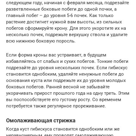
следующем году, начиная с февраля месяца, подрезайте
разветвленные боковые побеги до одной почки, а
главный побег – до уровня 5-6 почек. Как только
растение достигнет нужной вам высоты, из сильных
побегов сформируйте крону. Для этого укоротите их на
несколько почек, подрежьте верхушку ствола и удалите
всю нижнюю боковую поросль.
Если форма кроны вас устраивает, в будущем
избавляйтесь от слабых и сухих побегов. Тонкие побеги
подрезайте до уровня нескольких почек. Если гибискус
становится однобоким, удаляйте ненужные побеги до
основания куста или подрежьте их до уровня молодых
боковых побегов. Ранней весной не забывайте
укорачивать прирост прошлого года на одну треть. Этим
вы поспособствуете его густому росту. Со временем
потребуется также регулярное прореживание.
Омолаживающая стрижка
Когда куст гибискуса становится однобоким или же
неравномерным, ему проводят омолаживающую