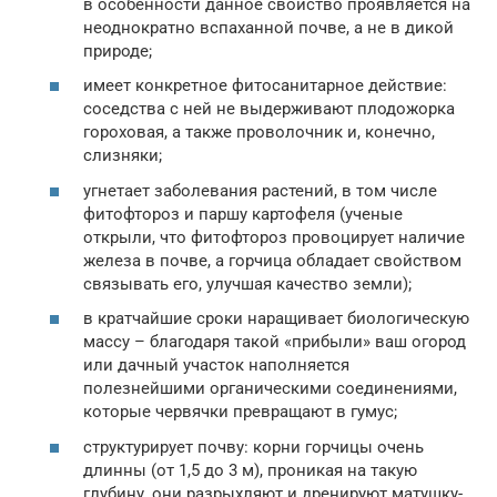
в особенности данное свойство проявляется на
неоднократно вспаханной почве, а не в дикой
природе;
имеет конкретное фитосанитарное действие:
соседства с ней не выдерживают плодожорка
гороховая, а также проволочник и, конечно,
слизняки;
угнетает заболевания растений, в том числе
фитофтороз и паршу картофеля (ученые
открыли, что фитофтороз провоцирует наличие
железа в почве, а горчица обладает свойством
связывать его, улучшая качество земли);
в кратчайшие сроки наращивает биологическую
массу – благодаря такой «прибыли» ваш огород
или дачный участок наполняется
полезнейшими органическими соединениями,
которые червячки превращают в гумус;
структурирует почву: корни горчицы очень
длинны (от 1,5 до 3 м), проникая на такую
глубину, они разрыхляют и дренируют матушку-