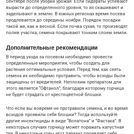
сентябре после уборки урожая. Если сидераты успевают
вырасти до определенного уровня, то их скашивают и
заделывают в землю. В южных регионах время посева
продлевается до середины ноября. Порядок посадки
такой же, как и весной. Если почва сухая, то производят
полив участка, семена покрывают тонким слоем земли.
Дополнительные рекомендации
В период ухода за посевом необходимо провести
определенные мероприятия, чтобы создать для
растения оптимальные условия. Перед тем, как сеять
семена их необходимо протравить, чтобы всходы были
защищены от вредителей. Неплохим препаратом для
этого является “Офтанол”, благодаря которому горчица
не будет страдать от крестоцветной блошки.
Что если вы вовремя не протравили семена, и во время
всходов проявили себя блошки? Тогда используйте
другие инсектициды в виде “Волатона” и “Фастака”. В
некоторых случаях горчицу может поражать капустная
тля. В некоторые годы этот паразит проявляет себя