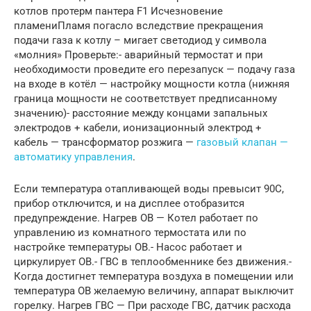
котлов протерм пантера F1 Исчезновение
пламениПламя погасло вследствие прекращения
подачи газа к котлу – мигает светодиод у символа
«молния» Проверьте:- аварийный термостат и при
необходимости проведите его перезапуск — подачу газа
на входе в котёл — настройку мощности котла (нижняя
граница мощности не соответствует предписанному
значению)- расстояние между концами запальных
электродов + кабели, ионизационный электрод +
кабель — трансформатор розжига —
газовый клапан —
автоматику управления
.
Если температура отапливающей воды превысит 90C,
прибор отключится, и на дисплее отобразится
предупреждение. Нагрев ОВ — Котел работает по
управлению из комнатного термостата или по
настройке температуры ОВ.- Насос работает и
циркулирует ОВ.- ГВС в теплообменнике без движения.-
Когда достигнет температура воздуха в помещении или
температура ОВ желаемую величину, аппарат выключит
горелку. Нагрев ГВС — При расходе ГВС, датчик расхода