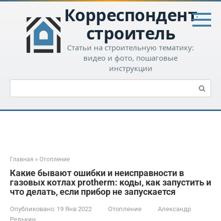
Перейти
Корреспондент-
к
контенту
строитель
Статьи на строительную тематику:
видео и фото, пошаговые
инструкции
Поиск:
Главная
»
Отопление
Какие бывают ошибки и неисправности в
газовых котлах protherm: коды, как запустить и
что делать, если прибор не запускается
Опубликовано:
19 Янв 2022
Отопление
Александр
Редькин