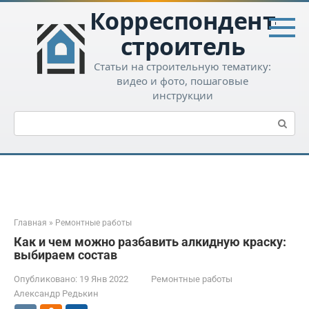
Перейти
Корреспондент-
к
контенту
строитель
Статьи на строительную тематику:
видео и фото, пошаговые
инструкции
Поиск:
Главная
»
Ремонтные работы
Как и чем можно разбавить алкидную краску:
выбираем состав
Опубликовано:
19 Янв 2022
Ремонтные работы
Александр Редькин