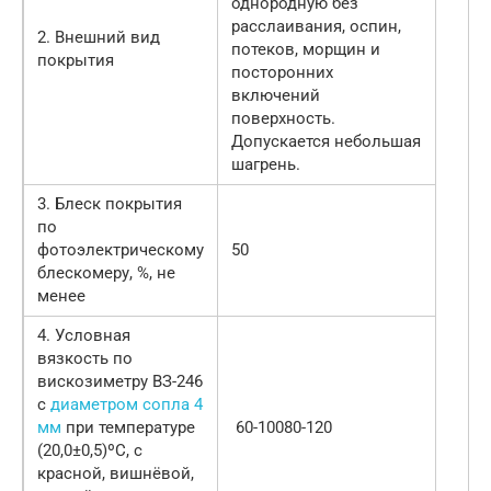
однородную без
расслаивания, оспин,
2. Внешний вид
потеков, морщин и
покрытия
посторонних
включений
поверхность.
Допускается небольшая
шагрень.
3. Блеск покрытия
по
фотоэлектрическому
50
блескомеру, %, не
менее
4. Условная
вязкость по
вискозиметру ВЗ-246
с
диаметром сопла 4
мм
при температуре
60-10080-120
(20,0±0,5)ºС, с
красной, вишнёвой,