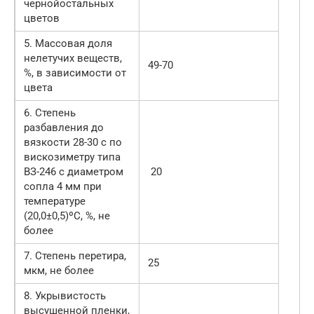
чернойостальных
цветов
5. Массовая доля
нелетучих веществ,
49-70
%, в зависимости от
цвета
6. Степень
разбавления до
вязкости 28-30 с по
вискозиметру типа
ВЗ-246 с диаметром
20
сопла 4 мм при
температуре
(20,0±0,5)ºС, %, не
более
7. Степень перетира,
25
мкм, не более
8. Укрывистость
высушенной пленки,