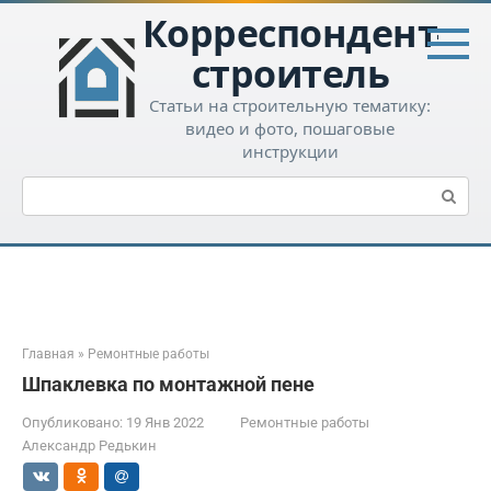
Перейти
Корреспондент-
к
контенту
строитель
Статьи на строительную тематику:
видео и фото, пошаговые
инструкции
Поиск:
Главная
»
Ремонтные работы
Шпаклевка по монтажной пене
Опубликовано:
19 Янв 2022
Ремонтные работы
Александр Редькин